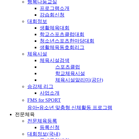
행복나눔교실
프로그램소개
강습회신청
대회정보
생활체육대회
학교스포츠클럽대회
청소년스포츠한마당대회
생활체육동호회리그
체육시설
체육시설검색
스포츠클럽
학교체육시설
체육시설알리미(공단)
승강제 리그
사업소개
FMS for SPORT
유아•유소년 맞춤형 신체활동 프로그램
전문체육
전문체육등록
등록신청
대회정보(국내)