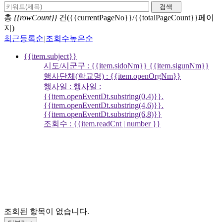
검색
총
{{rowCount}}
건({{currentPageNo}}/{{totalPageCount}}페이
지)
최근등록순
|
조회수높은순
{{item.subject}}
시도/시군구 : {{item.sidoNm}} {{item.sigunNm}}
행사단체(학교명) : {{item.openOrgNm}}
행사일 : 행사일 :
{{item.openEventDt.substring(0,4)}}.
{{item.openEventDt.substring(4,6)}}.
{{item.openEventDt.substring(6,8)}}
조회수 : {{item.readCnt | number }}
조회된 항목이 없습니다.