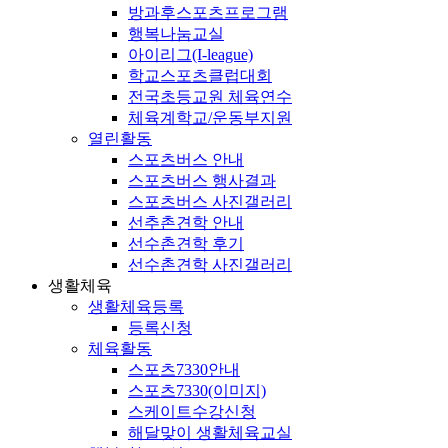
방과후스포츠프로그램
행복나눔교실
아이리그(I-league)
학교스포츠클럽대회
전국초등교원 체육연수
체육계학교/운동부지원
열린활동
스포츠버스 안내
스포츠버스 행사결과
스포츠버스 사진갤러리
선추촌견학 안내
선수촌견학 후기
선수촌견학 사진갤러리
생활체육
생활체육등록
등록신청
체육활동
스포츠7330안내
스포츠7330(이미지)
스케이트수강신청
해달맞이 생활체육교실