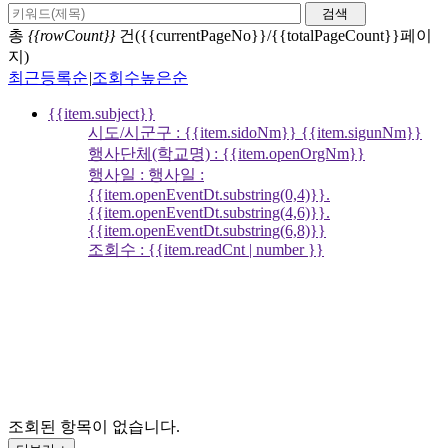
검색
총
{{rowCount}}
건({{currentPageNo}}/{{totalPageCount}}페이
지)
최근등록순
|
조회수높은순
{{item.subject}}
시도/시군구 : {{item.sidoNm}} {{item.sigunNm}}
행사단체(학교명) : {{item.openOrgNm}}
행사일 : 행사일 :
{{item.openEventDt.substring(0,4)}}.
{{item.openEventDt.substring(4,6)}}.
{{item.openEventDt.substring(6,8)}}
조회수 : {{item.readCnt | number }}
조회된 항목이 없습니다.