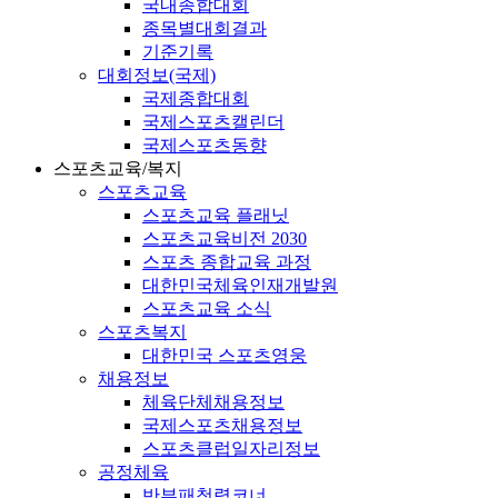
국내종합대회
종목별대회결과
기준기록
대회정보(국제)
국제종합대회
국제스포츠캘린더
국제스포츠동향
스포츠교육/복지
스포츠교육
스포츠교육 플래닛
스포츠교육비전 2030
스포츠 종합교육 과정
대한민국체육인재개발원
스포츠교육 소식
스포츠복지
대한민국 스포츠영웅
채용정보
체육단체채용정보
국제스포츠채용정보
스포츠클럽일자리정보
공정체육
반부패청렴코너