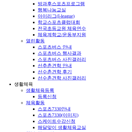
방과후스포츠프로그램
행복나눔교실
아이리그(I-league)
학교스포츠클럽대회
전국초등교원 체육연수
체육계학교/운동부지원
열린활동
스포츠버스 안내
스포츠버스 행사결과
스포츠버스 사진갤러리
선추촌견학 안내
선수촌견학 후기
선수촌견학 사진갤러리
생활체육
생활체육등록
등록신청
체육활동
스포츠7330안내
스포츠7330(이미지)
스케이트수강신청
해달맞이 생활체육교실