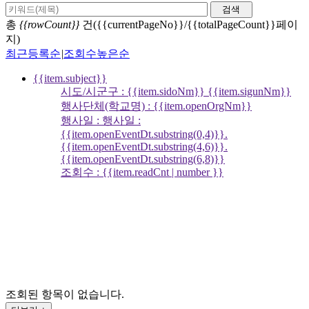
검색
총
{{rowCount}}
건({{currentPageNo}}/{{totalPageCount}}페이
지)
최근등록순
|
조회수높은순
{{item.subject}}
시도/시군구 : {{item.sidoNm}} {{item.sigunNm}}
행사단체(학교명) : {{item.openOrgNm}}
행사일 : 행사일 :
{{item.openEventDt.substring(0,4)}}.
{{item.openEventDt.substring(4,6)}}.
{{item.openEventDt.substring(6,8)}}
조회수 : {{item.readCnt | number }}
조회된 항목이 없습니다.