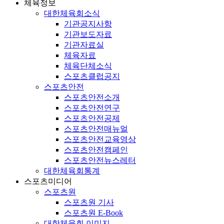
체육정보
대한체육회소식
기관공지사항
기관보도자료
기관자료실
체육자료
체육단체소식
스포츠클럽공지
스포츠안전
스포츠안전소개
스포츠안전연구
스포츠안전공제
스포츠안전매뉴얼
스포츠안전교육영상
스포츠안전캠페인
스포츠안전뉴스레터
대한체육회통계
스포츠미디어
스포츠원
스포츠원 기사
스포츠원 E-Book
대한체육회 이미지