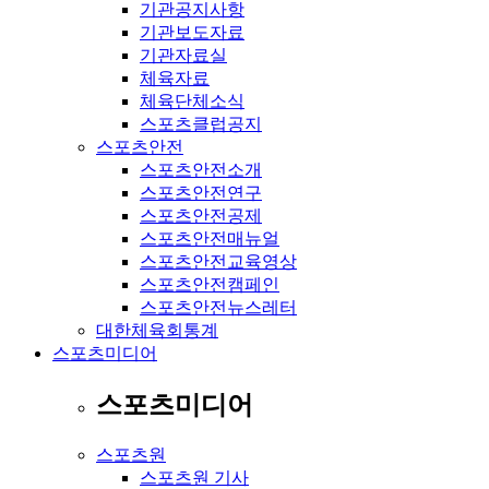
기관공지사항
기관보도자료
기관자료실
체육자료
체육단체소식
스포츠클럽공지
스포츠안전
스포츠안전소개
스포츠안전연구
스포츠안전공제
스포츠안전매뉴얼
스포츠안전교육영상
스포츠안전캠페인
스포츠안전뉴스레터
대한체육회통계
스포츠미디어
스포츠미디어
스포츠원
스포츠원 기사