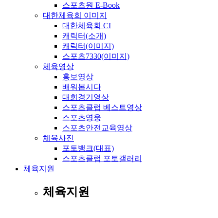
스포츠원 E-Book
대한체육회 이미지
대한체육회 CI
캐릭터(소개)
캐릭터(이미지)
스포츠7330(이미지)
체육영상
홍보영상
배워봅시다
대회경기영상
스포츠클럽 베스트영상
스포츠영웅
스포츠안전교육영상
체육사진
포토뱅크(대표)
스포츠클럽 포토갤러리
체육지원
체육지원