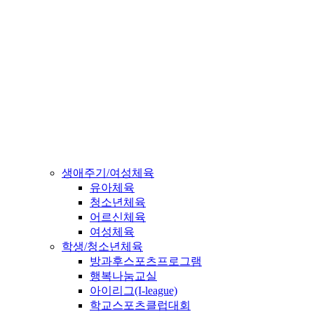
생애주기/여성체육
유아체육
청소년체육
어르신체육
여성체육
학생/청소년체육
방과후스포츠프로그램
행복나눔교실
아이리그(I-league)
학교스포츠클럽대회