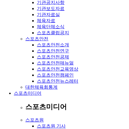
기관공지사항
기관보도자료
기관자료실
체육자료
체육단체소식
스포츠클럽공지
스포츠안전
스포츠안전소개
스포츠안전연구
스포츠안전공제
스포츠안전매뉴얼
스포츠안전교육영상
스포츠안전캠페인
스포츠안전뉴스레터
대한체육회통계
스포츠미디어
스포츠미디어
스포츠원
스포츠원 기사