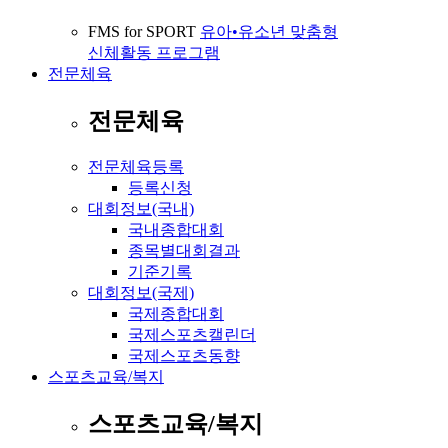
FMS for SPORT
유아•유소년 맞춤형
신체활동 프로그램
전문체육
전문체육
전문체육등록
등록신청
대회정보(국내)
국내종합대회
종목별대회결과
기준기록
대회정보(국제)
국제종합대회
국제스포츠캘린더
국제스포츠동향
스포츠교육/복지
스포츠교육/복지