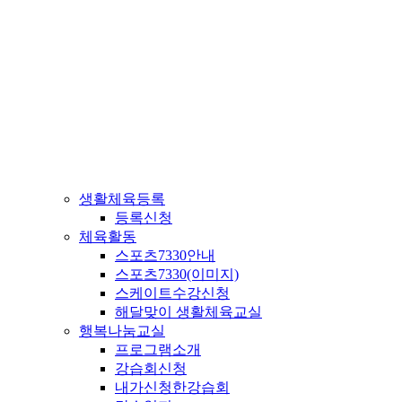
생활체육등록
등록신청
체육활동
스포츠7330안내
스포츠7330(이미지)
스케이트수강신청
해달맞이 생활체육교실
행복나눔교실
프로그램소개
강습회신청
내가신청한강습회