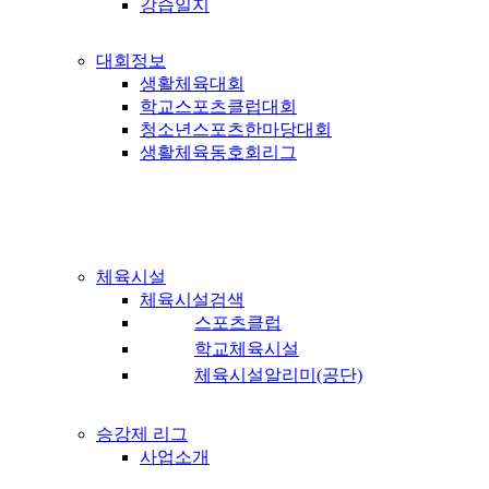
강습일지
대회정보
생활체육대회
학교스포츠클럽대회
청소년스포츠한마당대회
생활체육동호회리그
체육시설
체육시설검색
스포츠클럽
학교체육시설
체육시설알리미(공단)
승강제 리그
사업소개