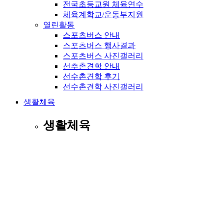
전국초등교원 체육연수
체육계학교/운동부지원
열린활동
스포츠버스 안내
스포츠버스 행사결과
스포츠버스 사진갤러리
선추촌견학 안내
선수촌견학 후기
선수촌견학 사진갤러리
생활체육
생활체육