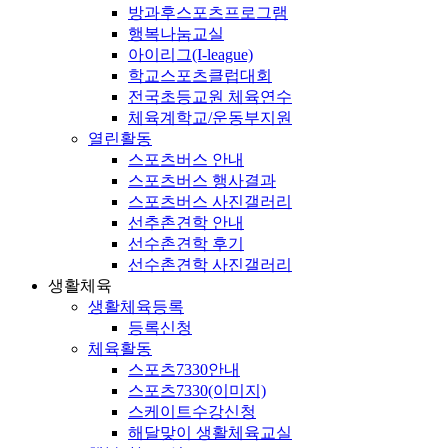
방과후스포츠프로그램
행복나눔교실
아이리그(I-league)
학교스포츠클럽대회
전국초등교원 체육연수
체육계학교/운동부지원
열린활동
스포츠버스 안내
스포츠버스 행사결과
스포츠버스 사진갤러리
선추촌견학 안내
선수촌견학 후기
선수촌견학 사진갤러리
생활체육
생활체육등록
등록신청
체육활동
스포츠7330안내
스포츠7330(이미지)
스케이트수강신청
해달맞이 생활체육교실