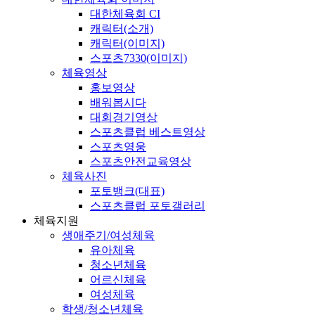
대한체육회 CI
캐릭터(소개)
캐릭터(이미지)
스포츠7330(이미지)
체육영상
홍보영상
배워봅시다
대회경기영상
스포츠클럽 베스트영상
스포츠영웅
스포츠안전교육영상
체육사진
포토뱅크(대표)
스포츠클럽 포토갤러리
체육지원
생애주기/여성체육
유아체육
청소년체육
어르신체육
여성체육
학생/청소년체육