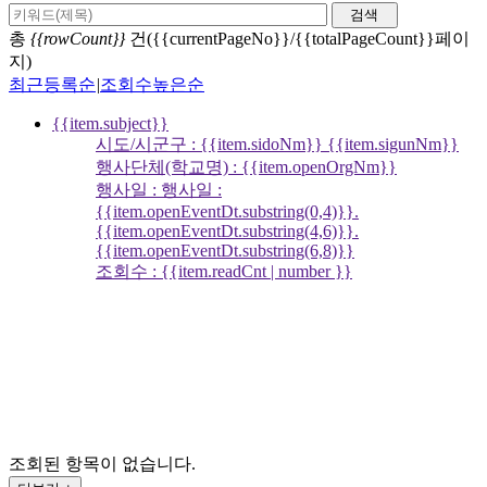
검색
총
{{rowCount}}
건({{currentPageNo}}/{{totalPageCount}}페이
지)
최근등록순
|
조회수높은순
{{item.subject}}
시도/시군구 : {{item.sidoNm}} {{item.sigunNm}}
행사단체(학교명) : {{item.openOrgNm}}
행사일 : 행사일 :
{{item.openEventDt.substring(0,4)}}.
{{item.openEventDt.substring(4,6)}}.
{{item.openEventDt.substring(6,8)}}
조회수 : {{item.readCnt | number }}
조회된 항목이 없습니다.