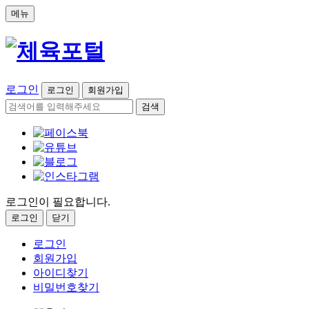
메뉴
로그인
로그인
회원가입
검색
로그인이 필요합니다.
로그인
닫기
로그인
회원가입
아이디찾기
비밀번호찾기