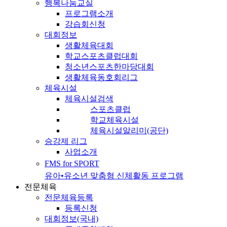
행복나눔교실
프로그램소개
강습회신청
대회정보
생활체육대회
학교스포츠클럽대회
청소년스포츠한마당대회
생활체육동호회리그
체육시설
체육시설검색
스포츠클럽
학교체육시설
체육시설알리미(공단)
승강제 리그
사업소개
FMS for SPORT
유아•유소년 맞춤형 신체활동 프로그램
전문체육
전문체육등록
등록신청
대회정보(국내)