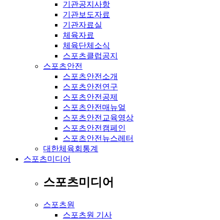
기관공지사항
기관보도자료
기관자료실
체육자료
체육단체소식
스포츠클럽공지
스포츠안전
스포츠안전소개
스포츠안전연구
스포츠안전공제
스포츠안전매뉴얼
스포츠안전교육영상
스포츠안전캠페인
스포츠안전뉴스레터
대한체육회통계
스포츠미디어
스포츠미디어
스포츠원
스포츠원 기사