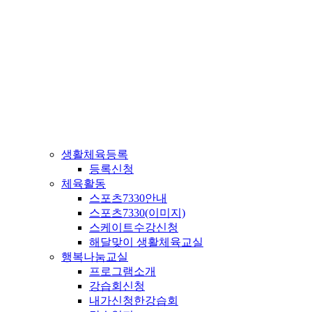
생활체육등록
등록신청
체육활동
스포츠7330안내
스포츠7330(이미지)
스케이트수강신청
해달맞이 생활체육교실
행복나눔교실
프로그램소개
강습회신청
내가신청한강습회