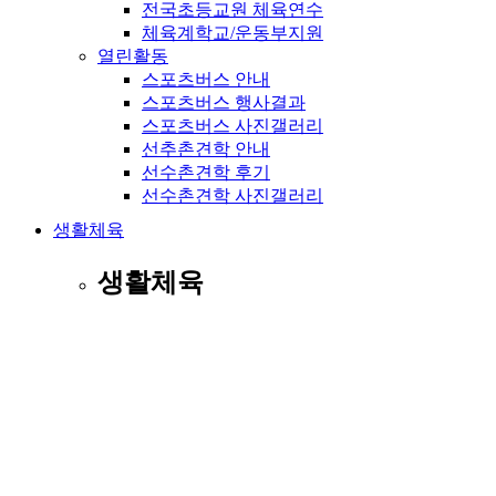
전국초등교원 체육연수
체육계학교/운동부지원
열린활동
스포츠버스 안내
스포츠버스 행사결과
스포츠버스 사진갤러리
선추촌견학 안내
선수촌견학 후기
선수촌견학 사진갤러리
생활체육
생활체육