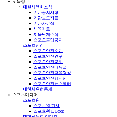
체육정보
대한체육회소식
기관공지사항
기관보도자료
기관자료실
체육자료
체육단체소식
스포츠클럽공지
스포츠안전
스포츠안전소개
스포츠안전연구
스포츠안전공제
스포츠안전매뉴얼
스포츠안전교육영상
스포츠안전캠페인
스포츠안전뉴스레터
대한체육회통계
스포츠미디어
스포츠원
스포츠원 기사
스포츠원 E-Book
대한체육회 이미지