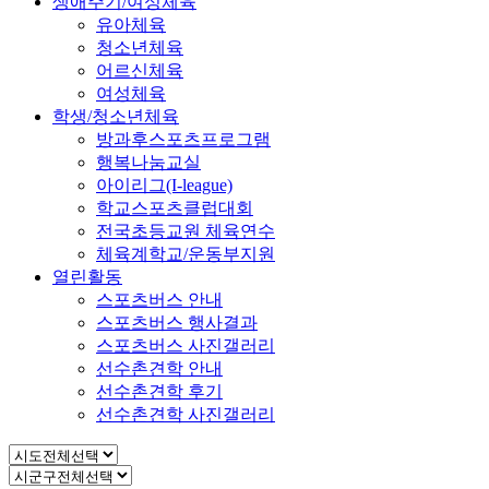
생애주기/여성체육
유아체육
청소년체육
어르신체육
여성체육
학생/청소년체육
방과후스포츠프로그램
행복나눔교실
아이리그(I-league)
학교스포츠클럽대회
전국초등교원 체육연수
체육계학교/운동부지원
열린활동
스포츠버스 안내
스포츠버스 행사결과
스포츠버스 사진갤러리
선수촌견학 안내
선수촌견학 후기
선수촌견학 사진갤러리