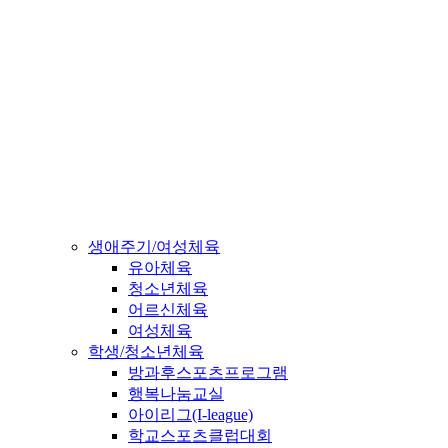
생애주기/여성체육
유아체육
청소년체육
어르신체육
여성체육
학생/청소년체육
방과후스포츠프로그램
행복나눔교실
아이리그(I-league)
학교스포츠클럽대회