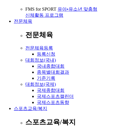
FMS for SPORT
유아•유소년 맞춤형
신체활동 프로그램
전문체육
전문체육
전문체육등록
등록신청
대회정보(국내)
국내종합대회
종목별대회결과
기준기록
대회정보(국제)
국제종합대회
국제스포츠캘린더
국제스포츠동향
스포츠교육/복지
스포츠교육/복지