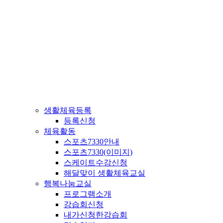
생활체육등록
등록신청
체육활동
스포츠7330안내
스포츠7330(이미지)
스케이트수강신청
해달맞이 생활체육교실
행복나눔교실
프로그램소개
강습회신청
내가신청한강습회