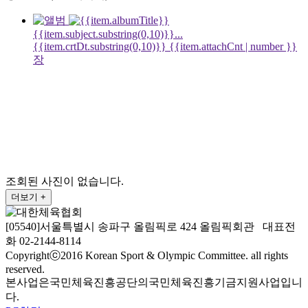
{{item.subject.substring(0,10)}}...
{{item.crtDt.substring(0,10)}}
{{item.attachCnt | number }}
장
조회된 사진이 없습니다.
더보기 +
[05540]서울특별시 송파구 올림픽로 424 올림픽회관 대표전
화 02-2144-8114
Copyrightⓒ2016 Korean Sport & Olympic Committee. all rights
reserved.
본사업은국민체육진흥공단의국민체육진흥기금지원사업입니
다.