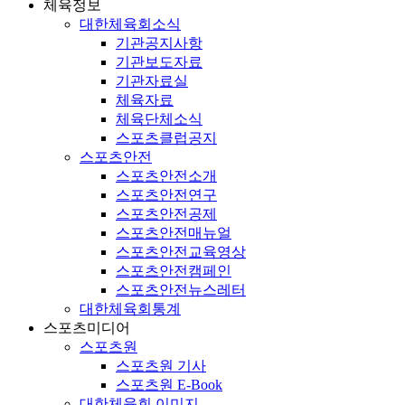
체육정보
대한체육회소식
기관공지사항
기관보도자료
기관자료실
체육자료
체육단체소식
스포츠클럽공지
스포츠안전
스포츠안전소개
스포츠안전연구
스포츠안전공제
스포츠안전매뉴얼
스포츠안전교육영상
스포츠안전캠페인
스포츠안전뉴스레터
대한체육회통계
스포츠미디어
스포츠원
스포츠원 기사
스포츠원 E-Book
대한체육회 이미지