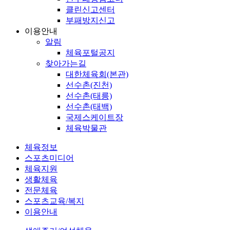
클린신고센터
부패방지신고
이용안내
알림
체육포털공지
찾아가는길
대한체육회(본관)
선수촌(진천)
선수촌(태릉)
선수촌(태백)
국제스케이트장
체육박물관
체육정보
스포츠미디어
체육지원
생활체육
전문체육
스포츠교육/복지
이용안내