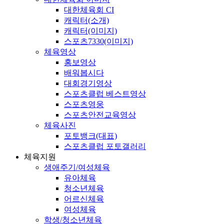
대한체육회 CI
캐릭터(소개)
캐릭터(이미지)
스포츠7330(이미지)
체육영상
홍보영상
배워봅시다
대회경기영상
스포츠클럽 베스트영상
스포츠영웅
스포츠안전교육영상
체육사진
포토뱅크(대표)
스포츠클럽 포토갤러리
체육지원
생애주기/여성체육
유아체육
청소년체육
어르신체육
여성체육
학생/청소년체육