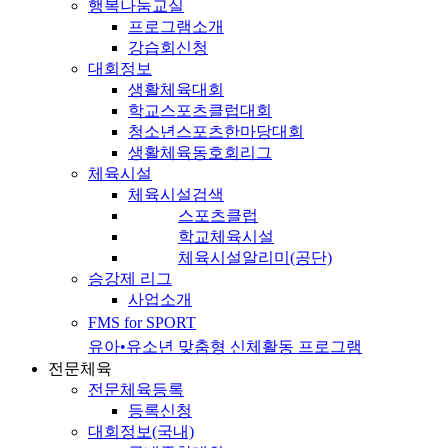
행복나눔교실
프로그램소개
강습회신청
대회정보
생활체육대회
학교스포츠클럽대회
청소년스포츠한마당대회
생활체육동호회리그
체육시설
체육시설검색
스포츠클럽
학교체육시설
체육시설알리미(공단)
승강제 리그
사업소개
FMS for SPORT
유아•유소년 맞춤형 신체활동 프로그램
전문체육
전문체육등록
등록신청
대회정보(국내)