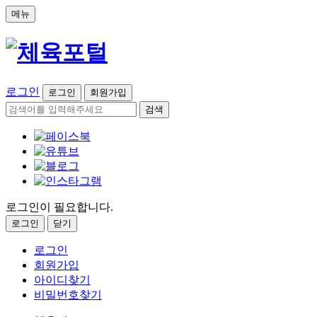
메뉴
로그인
로그인
회원가입
검색
로그인이 필요합니다.
로그인
닫기
로그인
회원가입
아이디찾기
비밀번호찾기