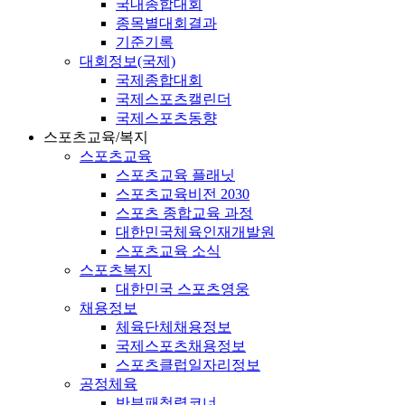
국내종합대회
종목별대회결과
기준기록
대회정보(국제)
국제종합대회
국제스포츠캘린더
국제스포츠동향
스포츠교육/복지
스포츠교육
스포츠교육 플래닛
스포츠교육비전 2030
스포츠 종합교육 과정
대한민국체육인재개발원
스포츠교육 소식
스포츠복지
대한민국 스포츠영웅
채용정보
체육단체채용정보
국제스포츠채용정보
스포츠클럽일자리정보
공정체육
반부패청렴코너