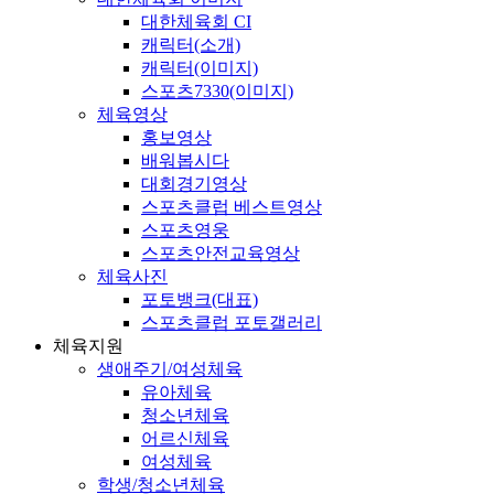
대한체육회 CI
캐릭터(소개)
캐릭터(이미지)
스포츠7330(이미지)
체육영상
홍보영상
배워봅시다
대회경기영상
스포츠클럽 베스트영상
스포츠영웅
스포츠안전교육영상
체육사진
포토뱅크(대표)
스포츠클럽 포토갤러리
체육지원
생애주기/여성체육
유아체육
청소년체육
어르신체육
여성체육
학생/청소년체육