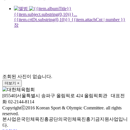
{{item.subject.substring(0,10)}}...
{{item.crtDt.substring(0,10)}}
{{item.attachCnt | number }}
장
조회된 사진이 없습니다.
더보기 +
[05540]서울특별시 송파구 올림픽로 424 올림픽회관 대표전
화 02-2144-8114
Copyrightⓒ2016 Korean Sport & Olympic Committee. all rights
reserved.
본사업은국민체육진흥공단의국민체육진흥기금지원사업입니
다.