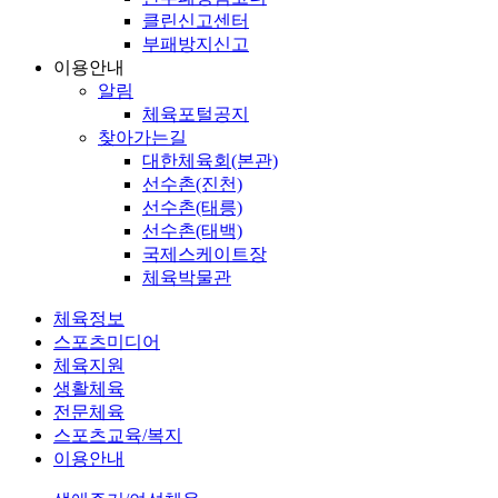
클린신고센터
부패방지신고
이용안내
알림
체육포털공지
찾아가는길
대한체육회(본관)
선수촌(진천)
선수촌(태릉)
선수촌(태백)
국제스케이트장
체육박물관
체육정보
스포츠미디어
체육지원
생활체육
전문체육
스포츠교육/복지
이용안내