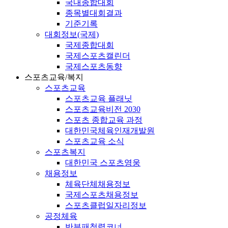
국내종합대회
종목별대회결과
기준기록
대회정보(국제)
국제종합대회
국제스포츠캘린더
국제스포츠동향
스포츠교육/복지
스포츠교육
스포츠교육 플래닛
스포츠교육비전 2030
스포츠 종합교육 과정
대한민국체육인재개발원
스포츠교육 소식
스포츠복지
대한민국 스포츠영웅
채용정보
체육단체채용정보
국제스포츠채용정보
스포츠클럽일자리정보
공정체육
반부패청렴코너