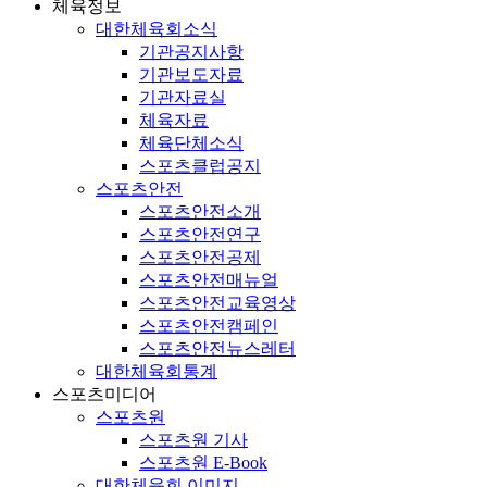
체육정보
대한체육회소식
기관공지사항
기관보도자료
기관자료실
체육자료
체육단체소식
스포츠클럽공지
스포츠안전
스포츠안전소개
스포츠안전연구
스포츠안전공제
스포츠안전매뉴얼
스포츠안전교육영상
스포츠안전캠페인
스포츠안전뉴스레터
대한체육회통계
스포츠미디어
스포츠원
스포츠원 기사
스포츠원 E-Book
대한체육회 이미지