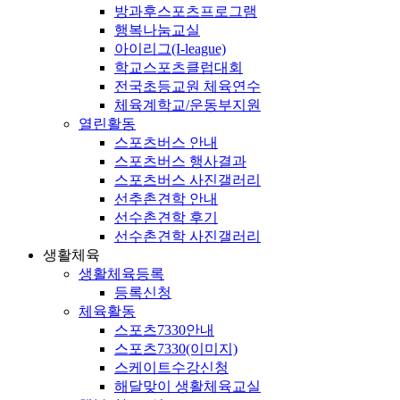
방과후스포츠프로그램
행복나눔교실
아이리그(I-league)
학교스포츠클럽대회
전국초등교원 체육연수
체육계학교/운동부지원
열린활동
스포츠버스 안내
스포츠버스 행사결과
스포츠버스 사진갤러리
선추촌견학 안내
선수촌견학 후기
선수촌견학 사진갤러리
생활체육
생활체육등록
등록신청
체육활동
스포츠7330안내
스포츠7330(이미지)
스케이트수강신청
해달맞이 생활체육교실