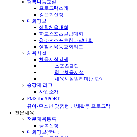
행복나눔교실
프로그램소개
강습회신청
대회정보
생활체육대회
학교스포츠클럽대회
청소년스포츠한마당대회
생활체육동호회리그
체육시설
체육시설검색
스포츠클럽
학교체육시설
체육시설알리미(공단)
승강제 리그
사업소개
FMS for SPORT
유아•유소년 맞춤형 신체활동 프로그램
전문체육
전문체육등록
등록신청
대회정보(국내)