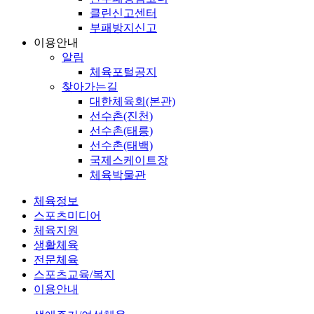
클린신고센터
부패방지신고
이용안내
알림
체육포털공지
찾아가는길
대한체육회(본관)
선수촌(진천)
선수촌(태릉)
선수촌(태백)
국제스케이트장
체육박물관
체육정보
스포츠미디어
체육지원
생활체육
전문체육
스포츠교육/복지
이용안내