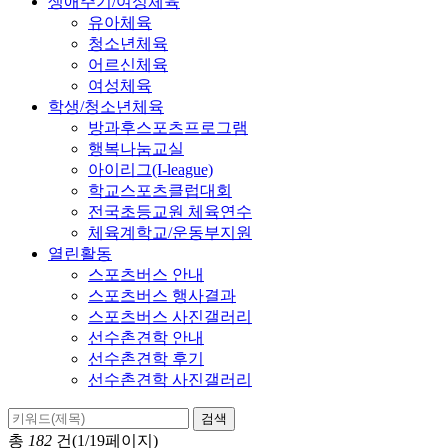
생애주기/여성체육
유아체육
청소년체육
어르신체육
여성체육
학생/청소년체육
방과후스포츠프로그램
행복나눔교실
아이리그(I-league)
학교스포츠클럽대회
전국초등교원 체육연수
체육계학교/운동부지원
열린활동
스포츠버스 안내
스포츠버스 행사결과
스포츠버스 사진갤러리
선수촌견학 안내
선수촌견학 후기
선수촌견학 사진갤러리
검색
총
182
건(1/19페이지)