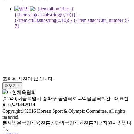
{{item.subject.substring(0,10)}}...
{{item.crtDt.substring(0,10)}}
{{item.attachCnt | number }}
장
조회된 사진이 없습니다.
더보기 +
[05540]서울특별시 송파구 올림픽로 424 올림픽회관 대표전
화 02-2144-8114
Copyrightⓒ2016 Korean Sport & Olympic Committee. all rights
reserved.
본사업은국민체육진흥공단의국민체육진흥기금지원사업입니
다.