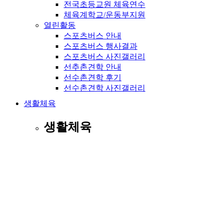
전국초등교원 체육연수
체육계학교/운동부지원
열린활동
스포츠버스 안내
스포츠버스 행사결과
스포츠버스 사진갤러리
선추촌견학 안내
선수촌견학 후기
선수촌견학 사진갤러리
생활체육
생활체육