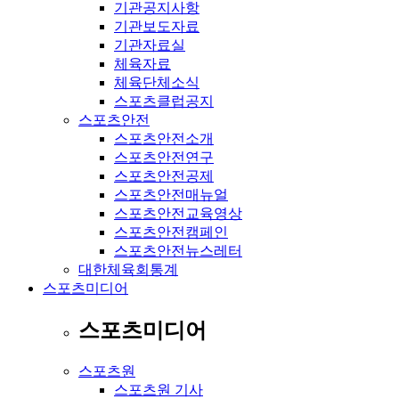
기관공지사항
기관보도자료
기관자료실
체육자료
체육단체소식
스포츠클럽공지
스포츠안전
스포츠안전소개
스포츠안전연구
스포츠안전공제
스포츠안전매뉴얼
스포츠안전교육영상
스포츠안전캠페인
스포츠안전뉴스레터
대한체육회통계
스포츠미디어
스포츠미디어
스포츠원
스포츠원 기사