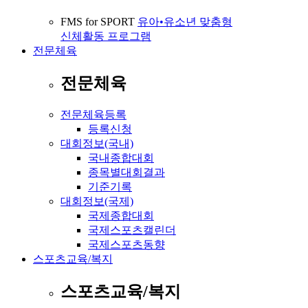
FMS for SPORT
유아•유소년 맞춤형
신체활동 프로그램
전문체육
전문체육
전문체육등록
등록신청
대회정보(국내)
국내종합대회
종목별대회결과
기준기록
대회정보(국제)
국제종합대회
국제스포츠캘린더
국제스포츠동향
스포츠교육/복지
스포츠교육/복지