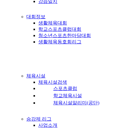
강습일지
대회정보
생활체육대회
학교스포츠클럽대회
청소년스포츠한마당대회
생활체육동호회리그
체육시설
체육시설검색
스포츠클럽
학교체육시설
체육시설알리미(공단)
승강제 리그
사업소개