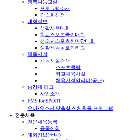
행복나눔교실
프로그램소개
강습회신청
대회정보
생활체육대회
학교스포츠클럽대회
청소년스포츠한마당대회
생활체육동호회리그
체육시설
체육시설검색
스포츠클럽
학교체육시설
체육시설알리미(공단)
승강제 리그
사업소개
FMS for SPORT
유아•유소년 맞춤형 신체활동 프로그램
전문체육
전문체육등록
등록신청
대회정보(국내)