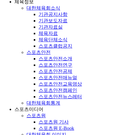
체육정보
대한체육회소식
기관공지사항
기관보도자료
기관자료실
체육자료
체육단체소식
스포츠클럽공지
스포츠안전
스포츠안전소개
스포츠안전연구
스포츠안전공제
스포츠안전매뉴얼
스포츠안전교육영상
스포츠안전캠페인
스포츠안전뉴스레터
대한체육회통계
스포츠미디어
스포츠원
스포츠원 기사
스포츠원 E-Book
대한체육회 이미지