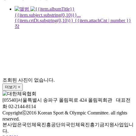
{{item.subject.substring(0,10)}}...
{{item.crtDt.substring(0,10)}}
{{item.attachCnt | number }}
장
조회된 사진이 없습니다.
더보기 +
[05540]서울특별시 송파구 올림픽로 424 올림픽회관 대표전
화 02-2144-8114
Copyrightⓒ2016 Korean Sport & Olympic Committee. all rights
reserved.
본사업은국민체육진흥공단의국민체육진흥기금지원사업입니
다.