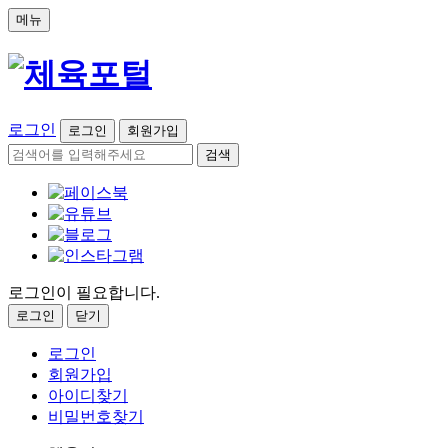
메뉴
로그인
로그인
회원가입
검색
로그인이 필요합니다.
로그인
닫기
로그인
회원가입
아이디찾기
비밀번호찾기