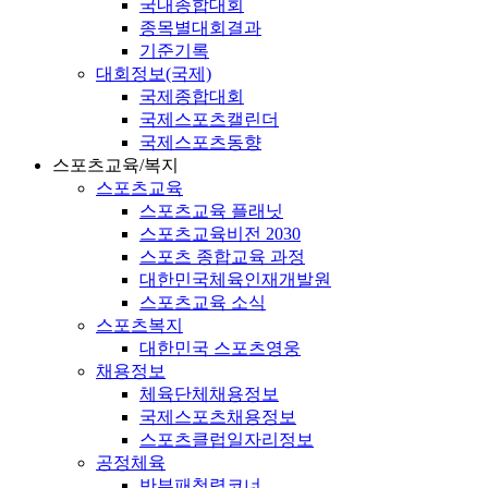
국내종합대회
종목별대회결과
기준기록
대회정보(국제)
국제종합대회
국제스포츠캘린더
국제스포츠동향
스포츠교육/복지
스포츠교육
스포츠교육 플래닛
스포츠교육비전 2030
스포츠 종합교육 과정
대한민국체육인재개발원
스포츠교육 소식
스포츠복지
대한민국 스포츠영웅
채용정보
체육단체채용정보
국제스포츠채용정보
스포츠클럽일자리정보
공정체육
반부패청렴코너