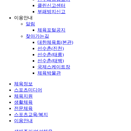
클린신고센터
부패방지신고
이용안내
알림
체육포털공지
찾아가는길
대한체육회(본관)
선수촌(진천)
선수촌(태릉)
선수촌(태백)
국제스케이트장
체육박물관
체육정보
스포츠미디어
체육지원
생활체육
전문체육
스포츠교육/복지
이용안내