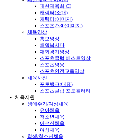
대한체육회 CI
캐릭터(소개)
캐릭터(이미지)
스포츠7330(이미지)
체육영상
홍보영상
배워봅시다
대회경기영상
스포츠클럽 베스트영상
스포츠영웅
스포츠안전교육영상
체육사진
포토뱅크(대표)
스포츠클럽 포토갤러리
체육지원
생애주기/여성체육
유아체육
청소년체육
어르신체육
여성체육
학생/청소년체육