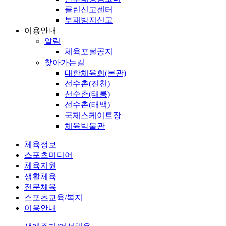
클린신고센터
부패방지신고
이용안내
알림
체육포털공지
찾아가는길
대한체육회(본관)
선수촌(진천)
선수촌(태릉)
선수촌(태백)
국제스케이트장
체육박물관
체육정보
스포츠미디어
체육지원
생활체육
전문체육
스포츠교육/복지
이용안내