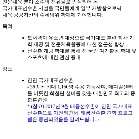
전문체육 분야 소수의 전유물로 인식되어 온
국가대표선수촌 시설을 국민들에게 일부 개방함으로써
체육 공공자산의 수혜범위 확대에 기여합니다.
목적
도서벽지 유소년 대상으로 국가대표 훈련 참관 기
회 제공 및 전문체육활동에 대한 접근성 향상
선수촌 개방 확대를 통해 전 국민 여가활동 확대 및
스포츠에 대한 관심 증대
장소
진천 국가대표선수촌
- 36종목 최대 1,150명 수용 가능하며, 메디컬센터
를 비롯한 최첨단 설비를 갖춘 대한민국 최고의 종
합훈련원
* (참고) 2017년 9월 태릉선수촌이 진천 국가대표
선수촌으로 이전되면서, 태릉선수촌 견학 프로그
램은 중단되었음을 알려드립니다.