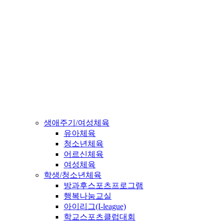
생애주기/여성체육
유아체육
청소년체육
어르신체육
여성체육
학생/청소년체육
방과후스포츠프로그램
행복나눔교실
아이리그(I-league)
학교스포츠클럽대회