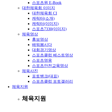
스포츠원 E-Book
대한체육회 이미지
대한체육회 CI
캐릭터(소개)
캐릭터(이미지)
스포츠7330(이미지)
체육영상
홍보영상
배워봅시다
대회경기영상
스포츠클럽 베스트영상
스포츠영웅
스포츠안전교육영상
체육사진
포토뱅크(대표)
스포츠클럽 포토갤러리
체육지원
체육지원