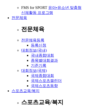
FMS for SPORT
유아•유소년 맞춤형
신체활동 프로그램
전문체육
전문체육
전문체육등록
등록신청
대회정보(국내)
국내종합대회
종목별대회결과
기준기록
대회정보(국제)
국제종합대회
국제스포츠캘린더
국제스포츠동향
스포츠교육/복지
스포츠교육/복지