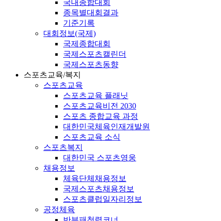
국내종합대회
종목별대회결과
기준기록
대회정보(국제)
국제종합대회
국제스포츠캘린더
국제스포츠동향
스포츠교육/복지
스포츠교육
스포츠교육 플래닛
스포츠교육비전 2030
스포츠 종합교육 과정
대한민국체육인재개발원
스포츠교육 소식
스포츠복지
대한민국 스포츠영웅
채용정보
체육단체채용정보
국제스포츠채용정보
스포츠클럽일자리정보
공정체육
반부패청렴코너