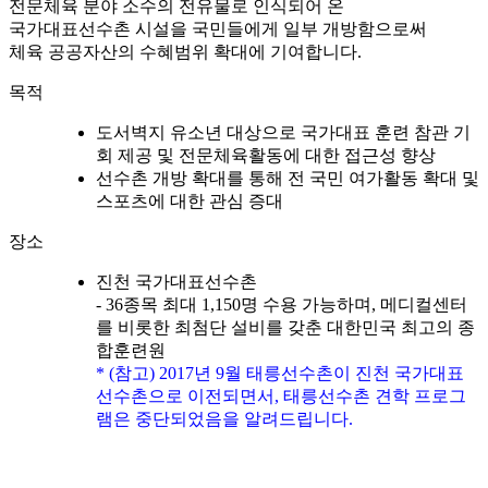
전문체육 분야 소수의 전유물로 인식되어 온
국가대표선수촌 시설을 국민들에게 일부 개방함으로써
체육 공공자산의 수혜범위 확대에 기여합니다.
목적
도서벽지 유소년 대상으로 국가대표 훈련 참관 기
회 제공 및 전문체육활동에 대한 접근성 향상
선수촌 개방 확대를 통해 전 국민 여가활동 확대 및
스포츠에 대한 관심 증대
장소
진천 국가대표선수촌
- 36종목 최대 1,150명 수용 가능하며, 메디컬센터
를 비롯한 최첨단 설비를 갖춘 대한민국 최고의 종
합훈련원
* (참고) 2017년 9월 태릉선수촌이 진천 국가대표
선수촌으로 이전되면서, 태릉선수촌 견학 프로그
램은 중단되었음을 알려드립니다.