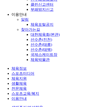
클린신고센터
부패방지신고
이용안내
알림
체육포털공지
찾아가는길
대한체육회(본관)
선수촌(진천)
선수촌(태릉)
선수촌(태백)
국제스케이트장
체육박물관
체육정보
스포츠미디어
체육지원
생활체육
전문체육
스포츠교육/복지
이용안내