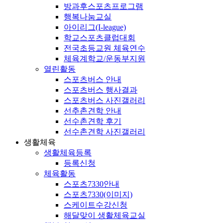
방과후스포츠프로그램
행복나눔교실
아이리그(I-league)
학교스포츠클럽대회
전국초등교원 체육연수
체육계학교/운동부지원
열린활동
스포츠버스 안내
스포츠버스 행사결과
스포츠버스 사진갤러리
선추촌견학 안내
선수촌견학 후기
선수촌견학 사진갤러리
생활체육
생활체육등록
등록신청
체육활동
스포츠7330안내
스포츠7330(이미지)
스케이트수강신청
해달맞이 생활체육교실