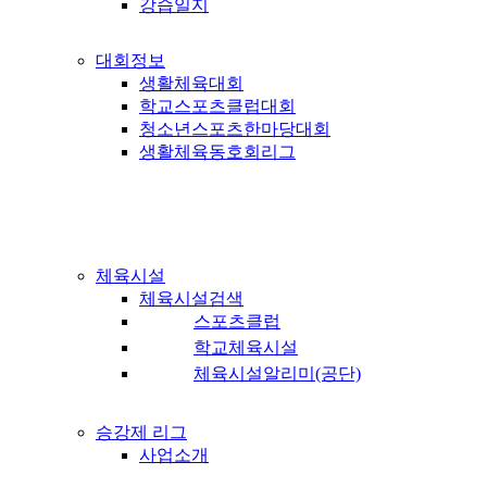
강습일지
대회정보
생활체육대회
학교스포츠클럽대회
청소년스포츠한마당대회
생활체육동호회리그
체육시설
체육시설검색
스포츠클럽
학교체육시설
체육시설알리미(공단)
승강제 리그
사업소개