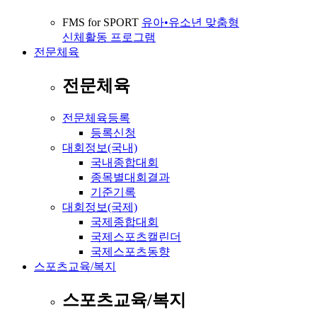
FMS for SPORT
유아•유소년 맞춤형
신체활동 프로그램
전문체육
전문체육
전문체육등록
등록신청
대회정보(국내)
국내종합대회
종목별대회결과
기준기록
대회정보(국제)
국제종합대회
국제스포츠캘린더
국제스포츠동향
스포츠교육/복지
스포츠교육/복지