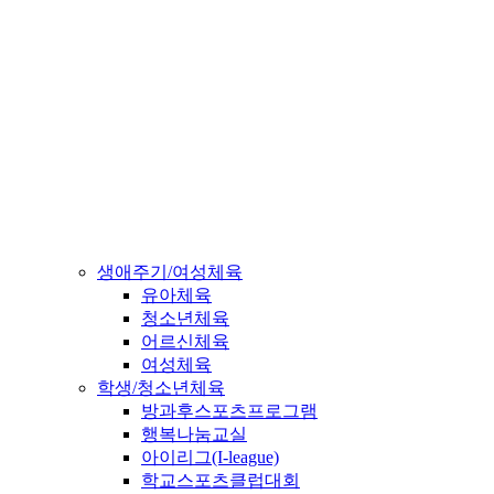
생애주기/여성체육
유아체육
청소년체육
어르신체육
여성체육
학생/청소년체육
방과후스포츠프로그램
행복나눔교실
아이리그(I-league)
학교스포츠클럽대회