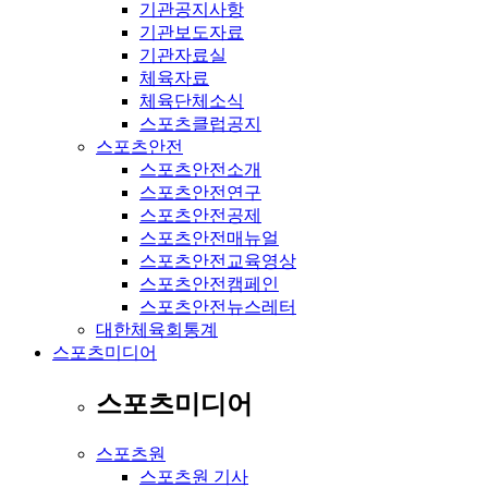
기관공지사항
기관보도자료
기관자료실
체육자료
체육단체소식
스포츠클럽공지
스포츠안전
스포츠안전소개
스포츠안전연구
스포츠안전공제
스포츠안전매뉴얼
스포츠안전교육영상
스포츠안전캠페인
스포츠안전뉴스레터
대한체육회통계
스포츠미디어
스포츠미디어
스포츠원
스포츠원 기사