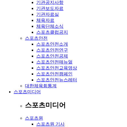
기관공지사항
기관보도자료
기관자료실
체육자료
체육단체소식
스포츠클럽공지
스포츠안전
스포츠안전소개
스포츠안전연구
스포츠안전공제
스포츠안전매뉴얼
스포츠안전교육영상
스포츠안전캠페인
스포츠안전뉴스레터
대한체육회통계
스포츠미디어
스포츠미디어
스포츠원
스포츠원 기사