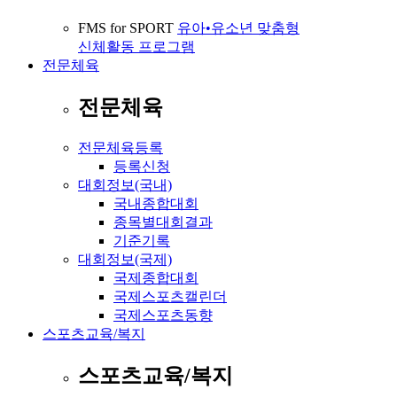
FMS for SPORT
유아•유소년 맞춤형
신체활동 프로그램
전문체육
전문체육
전문체육등록
등록신청
대회정보(국내)
국내종합대회
종목별대회결과
기준기록
대회정보(국제)
국제종합대회
국제스포츠캘린더
국제스포츠동향
스포츠교육/복지
스포츠교육/복지