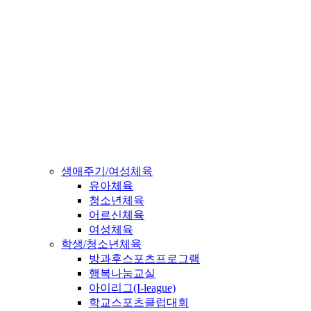
생애주기/여성체육
유아체육
청소년체육
어르신체육
여성체육
학생/청소년체육
방과후스포츠프로그램
행복나눔교실
아이리그(I-league)
학교스포츠클럽대회