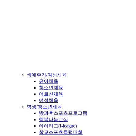
생애주기/여성체육
유아체육
청소년체육
어르신체육
여성체육
학생/청소년체육
방과후스포츠프로그램
행복나눔교실
아이리그(I-league)
학교스포츠클럽대회