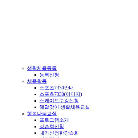
생활체육등록
등록신청
체육활동
스포츠7330안내
스포츠7330(이미지)
스케이트수강신청
해달맞이 생활체육교실
행복나눔교실
프로그램소개
강습회신청
내가신청한강습회