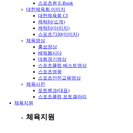
스포츠원 E-Book
대한체육회 이미지
대한체육회 CI
캐릭터(소개)
캐릭터(이미지)
스포츠7330(이미지)
체육영상
홍보영상
배워봅시다
대회경기영상
스포츠클럽 베스트영상
스포츠영웅
스포츠안전교육영상
체육사진
포토뱅크(대표)
스포츠클럽 포토갤러리
체육지원
체육지원