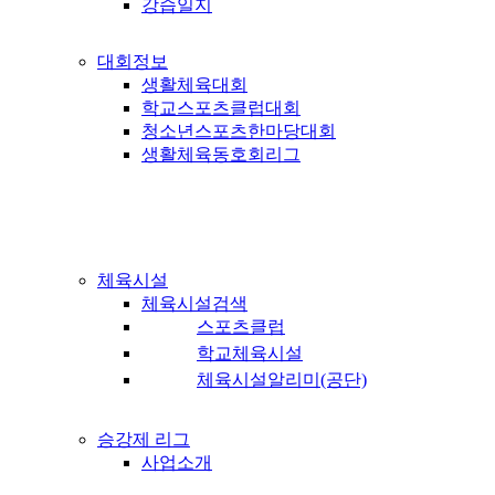
강습일지
대회정보
생활체육대회
학교스포츠클럽대회
청소년스포츠한마당대회
생활체육동호회리그
체육시설
체육시설검색
스포츠클럽
학교체육시설
체육시설알리미(공단)
승강제 리그
사업소개