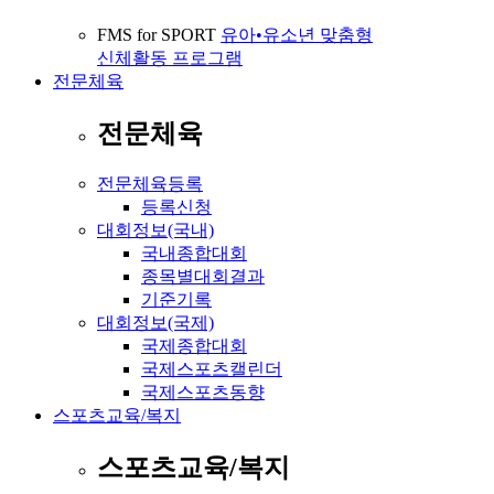
FMS for SPORT
유아•유소년 맞춤형
신체활동 프로그램
전문체육
전문체육
전문체육등록
등록신청
대회정보(국내)
국내종합대회
종목별대회결과
기준기록
대회정보(국제)
국제종합대회
국제스포츠캘린더
국제스포츠동향
스포츠교육/복지
스포츠교육/복지