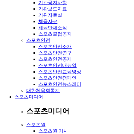
기관공지사항
기관보도자료
기관자료실
체육자료
체육단체소식
스포츠클럽공지
스포츠안전
스포츠안전소개
스포츠안전연구
스포츠안전공제
스포츠안전매뉴얼
스포츠안전교육영상
스포츠안전캠페인
스포츠안전뉴스레터
대한체육회통계
스포츠미디어
스포츠미디어
스포츠원
스포츠원 기사