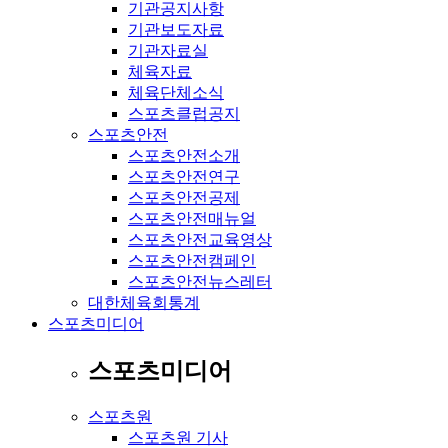
기관공지사항
기관보도자료
기관자료실
체육자료
체육단체소식
스포츠클럽공지
스포츠안전
스포츠안전소개
스포츠안전연구
스포츠안전공제
스포츠안전매뉴얼
스포츠안전교육영상
스포츠안전캠페인
스포츠안전뉴스레터
대한체육회통계
스포츠미디어
스포츠미디어
스포츠원
스포츠원 기사