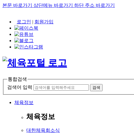
본문 바로가기
상단메뉴 바로가기
하단 주소 바로가기
로그인
|
회원가입
통합검색
검색어 입력
검색
체육정보
체육정보
대한체육회소식