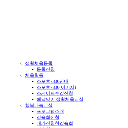
생활체육등록
등록신청
체육활동
스포츠7330안내
스포츠7330(이미지)
스케이트수강신청
해달맞이 생활체육교실
행복나눔교실
프로그램소개
강습회신청
내가신청한강습회