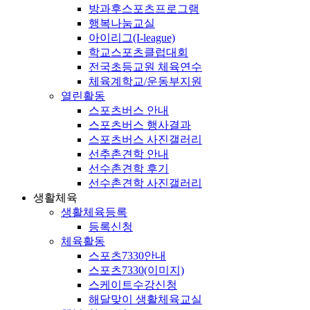
방과후스포츠프로그램
행복나눔교실
아이리그(I-league)
학교스포츠클럽대회
전국초등교원 체육연수
체육계학교/운동부지원
열린활동
스포츠버스 안내
스포츠버스 행사결과
스포츠버스 사진갤러리
선추촌견학 안내
선수촌견학 후기
선수촌견학 사진갤러리
생활체육
생활체육등록
등록신청
체육활동
스포츠7330안내
스포츠7330(이미지)
스케이트수강신청
해달맞이 생활체육교실