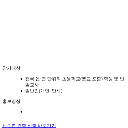
참가대상
전국 읍·면 단위의 초등학교(분교 포함) 학생 및 인
솔교사
일반인(개인, 단체)
홍보영상
선수촌 견학 신청 바로가기