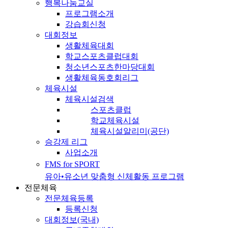
행복나눔교실
프로그램소개
강습회신청
대회정보
생활체육대회
학교스포츠클럽대회
청소년스포츠한마당대회
생활체육동호회리그
체육시설
체육시설검색
스포츠클럽
학교체육시설
체육시설알리미(공단)
승강제 리그
사업소개
FMS for SPORT
유아•유소년 맞춤형 신체활동 프로그램
전문체육
전문체육등록
등록신청
대회정보(국내)