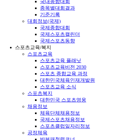
국내종합대회
종목별대회결과
기준기록
대회정보(국제)
국제종합대회
국제스포츠캘린더
국제스포츠동향
스포츠교육/복지
스포츠교육
스포츠교육 플래닛
스포츠교육비전 2030
스포츠 종합교육 과정
대한민국체육인재개발원
스포츠교육 소식
스포츠복지
대한민국 스포츠영웅
채용정보
체육단체채용정보
국제스포츠채용정보
스포츠클럽일자리정보
공정체육
반부패청렴코너