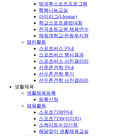
방과후스포츠프로그램
행복나눔교실
아이리그(I-league)
학교스포츠클럽대회
전국초등교원 체육연수
체육계학교/운동부지원
열린활동
스포츠버스 안내
스포츠버스 행사결과
스포츠버스 사진갤러리
선추촌견학 안내
선수촌견학 후기
선수촌견학 사진갤러리
생활체육
생활체육등록
등록신청
체육활동
스포츠7330안내
스포츠7330(이미지)
스케이트수강신청
해달맞이 생활체육교실