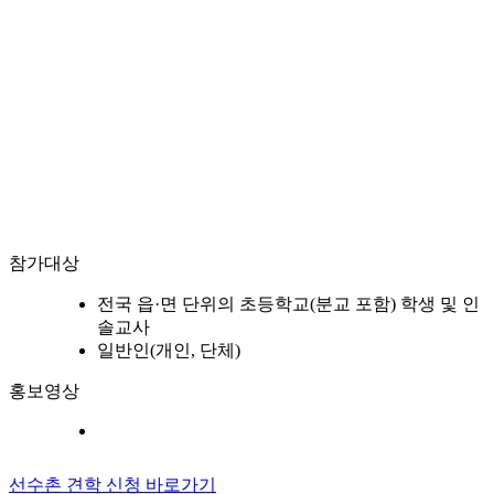
참가대상
전국 읍·면 단위의 초등학교(분교 포함) 학생 및 인
솔교사
일반인(개인, 단체)
홍보영상
선수촌 견학 신청 바로가기