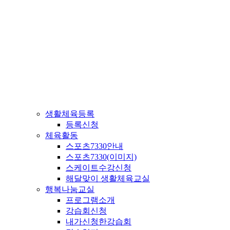
생활체육등록
등록신청
체육활동
스포츠7330안내
스포츠7330(이미지)
스케이트수강신청
해달맞이 생활체육교실
행복나눔교실
프로그램소개
강습회신청
내가신청한강습회