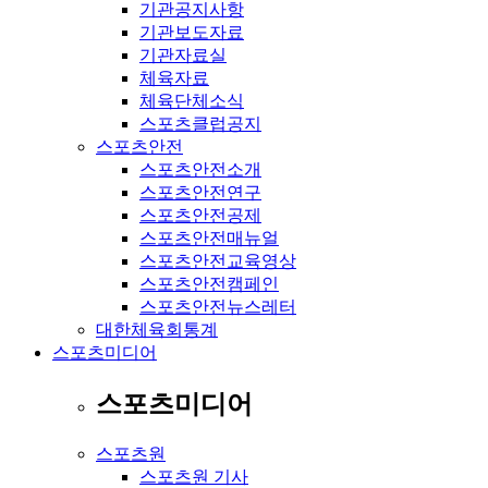
기관공지사항
기관보도자료
기관자료실
체육자료
체육단체소식
스포츠클럽공지
스포츠안전
스포츠안전소개
스포츠안전연구
스포츠안전공제
스포츠안전매뉴얼
스포츠안전교육영상
스포츠안전캠페인
스포츠안전뉴스레터
대한체육회통계
스포츠미디어
스포츠미디어
스포츠원
스포츠원 기사