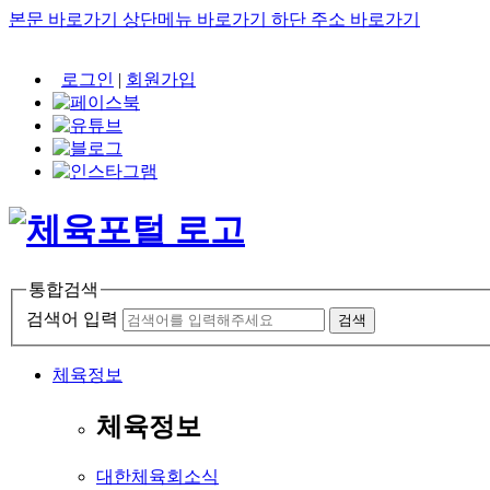
본문 바로가기
상단메뉴 바로가기
하단 주소 바로가기
로그인
|
회원가입
통합검색
검색어 입력
검색
체육정보
체육정보
대한체육회소식