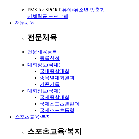
FMS for SPORT
유아•유소년 맞춤형
신체활동 프로그램
전문체육
전문체육
전문체육등록
등록신청
대회정보(국내)
국내종합대회
종목별대회결과
기준기록
대회정보(국제)
국제종합대회
국제스포츠캘린더
국제스포츠동향
스포츠교육/복지
스포츠교육/복지